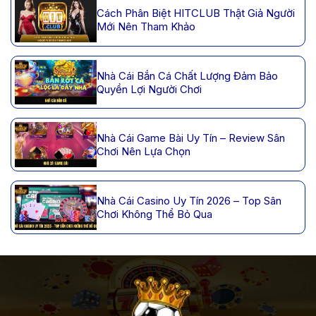
Cách Phân Biệt HITCLUB Thật Giả Người
Mới Nên Tham Khảo
Nhà Cái Bắn Cá Chất Lượng Đảm Bảo
Quyền Lợi Người Chơi
Nhà Cái Game Bài Uy Tín – Review Sân
Chơi Nên Lựa Chọn
Nhà Cái Casino Uy Tín 2026 – Top Sân
Chơi Không Thể Bỏ Qua