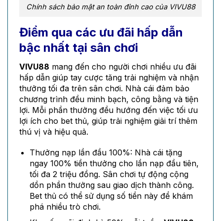
Chính sách bảo mật an toàn đỉnh cao của VIVU88
Điểm qua các ưu đãi hấp dẫn
bậc nhất tại sân chơi
VIVU88
mang đến cho người chơi nhiều ưu đãi
hấp dẫn giúp tay cược tăng trải nghiệm và nhận
thưởng tối đa trên sân chơi. Nhà cái đảm bảo
chương trình đều minh bạch, công bằng và tiện
lợi. Mỗi phần thưởng đều hướng đến việc tối ưu
lợi ích cho bet thủ, giúp trải nghiệm giải trí thêm
thú vị và hiệu quả.
Thưởng nạp lần đầu 100%: Nhà cái tặng
ngay 100% tiền thưởng cho lần nạp đầu tiên,
tối đa 2 triệu đồng. Sân chơi tự động cộng
dồn phần thưởng sau giao dịch thành công.
Bet thủ có thể sử dụng số tiền này để khám
phá nhiều trò chơi.