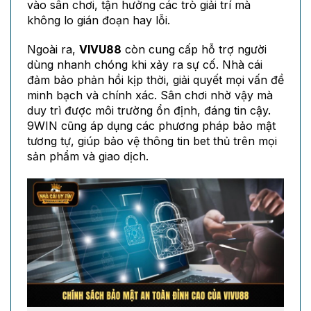
vào sân chơi, tận hưởng các trò giải trí mà
không lo gián đoạn hay lỗi.
Ngoài ra,
VIVU88
còn cung cấp hỗ trợ người
dùng nhanh chóng khi xảy ra sự cố. Nhà cái
đảm bảo phản hồi kịp thời, giải quyết mọi vấn đề
minh bạch và chính xác. Sân chơi nhờ vậy mà
duy trì được môi trường ổn định, đáng tin cậy.
9WIN cũng áp dụng các phương pháp bảo mật
tương tự, giúp bảo vệ thông tin bet thủ trên mọi
sản phẩm và giao dịch.