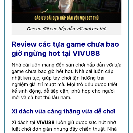
Các ưu đãi cực hấp dẫn với mọi bet thủ
Review các tựa game chưa bao
giờ ngừng hot tại VIVU88
Nhà cái luôn mang đến sân chơi hấp dẫn với tựa
game chưa bao giờ hết hot. Nhà cái luôn cập
nhật liên tục, giúp tay chơi tận hưởng trải
nghiệm giải trí mượt mà. Mọi trò đều được thiết
kế sinh động, dễ tiếp cận, phù hợp cho người
mới và cả bet thủ lâu năm.
Xì dách vừa căng thẳng vừa dễ chơi
Xì dách tại
VIVU88
luôn giữ được sức hút nhờ
luật chơi đơn giản nhưng đây chiến thuật. Nhà