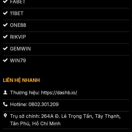
FABET
11BET
ONE88
RIKVIP
GEMWIN
WIN79
LIÊN HỆ NHANH
Thương hiệu: https://dashb.io/
Hotline: 0802.301.209
Trụ sở chính: 264A Đ. Lê Trọng Tấn, Tây Thạnh,
Tân Phú, Hồ Chí Minh