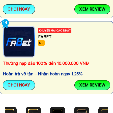
CHƠI NGAY
XEM REVIEW
KHUYẾN MÃI CAO NHẤT
FABET
5.0
Thưởng nạp đầu 100% đến 10.000.000 VNĐ
Hoàn trả vô tận – Nhận hoàn ngay 1.25%
CHƠI NGAY
XEM REVIEW