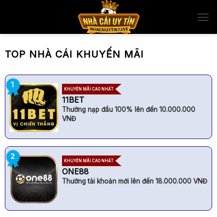
Bỏ
qua
nội
dung
TOP NHÀ CÁI KHUYẾN MÃI
KHUYẾN MÃI CAO NHẤT
11BET
Thưởng nạp đầu 100% lên đến 10.000.000
VNĐ
KHUYẾN MÃI CAO NHẤT
ONE88
Thưởng tài khoản mới lên đến 18.000.000 VNĐ