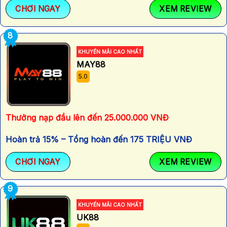
CHƠI NGAY
XEM REVIEW
KHUYẾN MÃI CAO NHẤT
MAY88
5.0
Thưởng nạp đầu lên đến 25.000.000 VNĐ
Hoàn trả 15% – Tổng hoàn đến 175 TRIỆU VNĐ
CHƠI NGAY
XEM REVIEW
KHUYẾN MÃI CAO NHẤT
UK88