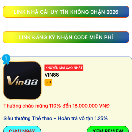
LINK NHÀ CÁI UY TÍN KHÔNG CHẶN 2026
LINK ĐĂNG KÝ NHẬN CODE MIỄN PHÍ
KHUYẾN MÃI CAO NHẤT
VIN88
5.0
Thưởng chào mừng 110% đến 18.000.000 VNĐ
Siêu thưởng Thể thao – Hoàn trả vô tận 1.25%
CHƠI NGAY
XEM REVIEW