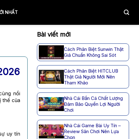
ỚI NHẤT
Bài viết mới
Cách Phân Biệt Sunwin Thật
Giả Chuẩn Không Sai Sót
2026
Cách Phân Biệt HITCLUB
Thật Giả Người Mới Nên
Tham Khảo
 cùng nổi
Nhà Cái Bắn Cá Chất Lượng
ị thế của
Đảm Bảo Quyền Lợi Người
Chơi
Nhà Cái Game Bài Uy Tín –
Review Sân Chơi Nên Lựa
sự uy tín
Chọn