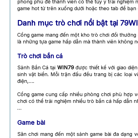
phong phú để thành viên có thể tùy ý trải nghiệm 
game hot từ trên xuống dưới hoặc theo tab để bạn 
Danh mục trò chơi nổi bật tại 79W
Cổng game mang đến một kho trò chơi đổi thưởng đ
là những tựa game hấp dẫn mà thành viên không nê
Trò chơi bắn cá
Sảnh Bắn Cá tại
WIN79
được thiết kế với giao diệ
sinh vật biển. Mỗi trận đấu đều trang bị các loại 
điện,….
Cổng game cung cấp nhiều phòng chơi phù hợp vớ
chơi có thể trải nghiệm nhiều trò bắn cá hấp dẫn n
…
Game bài
Sân chơi mang đến một sảnh game bài đa dạng với