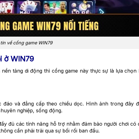
tin về cổng game WIN79
i ở WIN79
n nền tảng di động thì cổng game này thực sự là lựa chọn 
ộc đáo và đẳng cấp theo chiều dọc. Hình ảnh trong đây 
 chuyên nghiệp, sống động.
ầy đủ các tính năng hỗ trợ nhằm đảm bảo người chơi có đ
hông cần phải trải qua sự bối rối ban đầu.