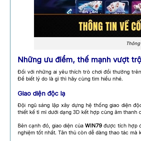
Thông 
Những ưu điểm, thế mạnh vượt trộ
Đối với những ai yêu thích trò chơi đổi thưởng trê
Để biết lý do là gì thì hãy cùng tìm hiểu nhé.
Giao diện độc lạ
Đội ngũ sáng lập xây dựng hệ thống giao diện đ
thiết kế tỉ mỉ dưới dạng 3D kết hợp cùng âm thanh
Bên cạnh đó, giao diện của
WIN79
được tích hợp đ
nghiệm tốt nhất. Tân thủ còn dễ dàng thao tác mà k