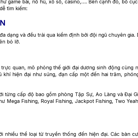
như game bài, nổ hũ, xổ số, casino,…. Bên cạnh đó, bố cụ
dễ tìm kiếm:
IN
a dạng và đều trải qua kiểm định bởi đội ngũ chuyên gia.
n bỏ lỡ.
n trực quan, mô phỏng thế giới đại dương sinh động cùng n
vũ khí hiện đại như súng, đạn cấp một đến hai trăm, phóng
i từng cấp độ bao gồm phòng Tập Sự, Ao Làng và Đại Gi
hư Mega Fishing, Royal Fishing, Jackpot Fishing, Two Yeah
 nhiều thể loại từ truyền thống đến hiện đại. Các bàn c