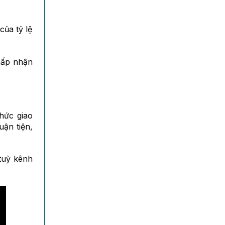
của tỷ lệ
hấp nhận
hức giao
ận tiện,
 tuỳ kênh