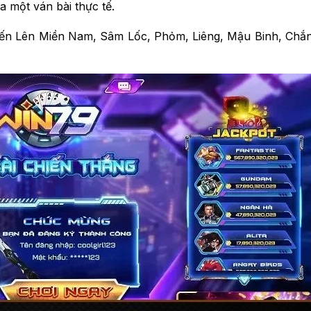
a một ván bài thực tế.
Tiến Lên Miền Nam, Sâm Lốc, Phỏm, Liêng, Mậu Binh, Chắn