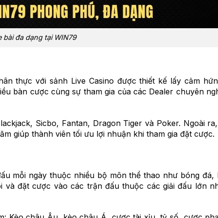
 bài đa dạng tại WIN79
chân thực với sảnh Live Casino được thiết kế lấy cảm hứn
iều bàn cược cùng sự tham gia của các Dealer chuyên ngh
ackjack, Sicbo, Fantan, Dragon Tiger và Poker. Ngoài ra, 
m giúp thành viên tối ưu lợi nhuận khi tham gia đặt cược.
ấu mỗi ngày thuộc nhiều bộ môn thể thao như bóng đá, 
i và đặt cược vào các trận đấu thuộc các giải đấu lớn n
: Kèo châu Âu, kèo châu Á, cược tài xỉu, tỷ số, cược phạ