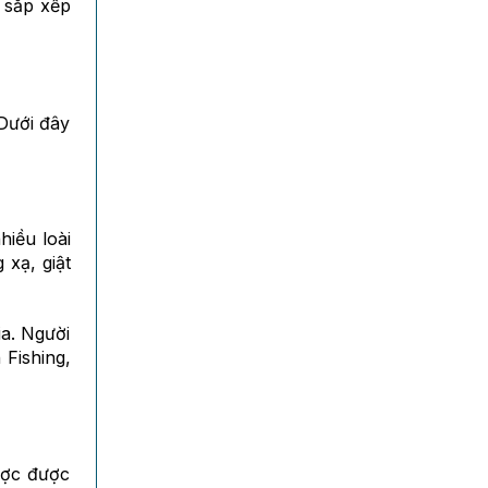
c sắp xếp
 Dưới đây
hiều loài
 xạ, giật
a. Người
 Fishing,
ược được