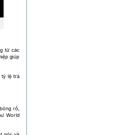
g từ các
iệp giúp
tỷ lệ trả
bóng rổ,
hư World
t góc và