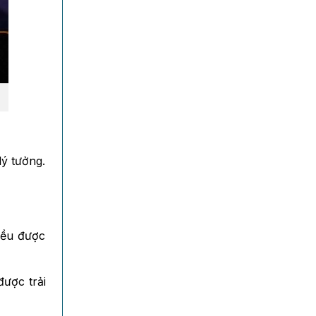
lý tưởng.
đều được
ược trải