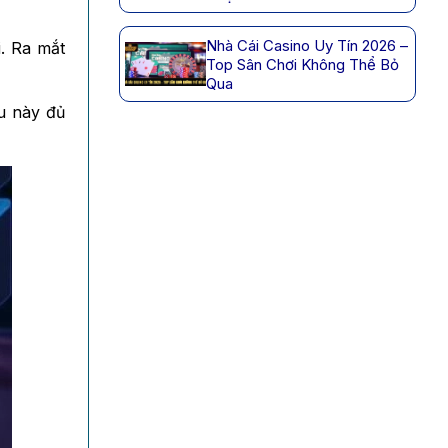
Nhà Cái Casino Uy Tín 2026 –
i. Ra mắt
Top Sân Chơi Không Thể Bỏ
Qua
u này đủ