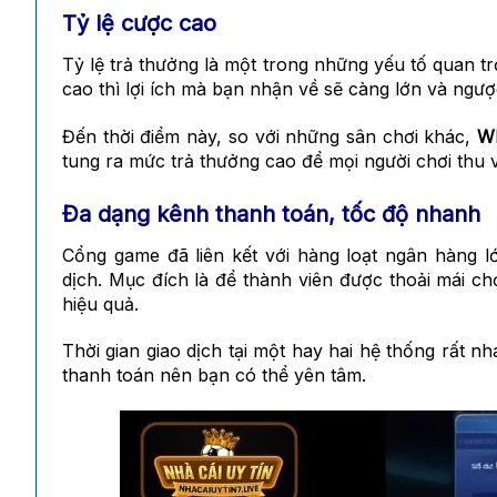
Tỷ lệ cược cao
Tỷ lệ trả thưởng là một trong những yếu tố quan trọ
cao thì lợi ích mà bạn nhận về sẽ càng lớn và ngược
Đến thời điểm này, so với những sân chơi khác,
W
tung ra mức trả thưởng cao để mọi người chơi thu v
Đa dạng kênh thanh toán, tốc độ nhanh
Cổng game đã liên kết với hàng loạt ngân hàng l
dịch. Mục đích là để thành viên được thoải mái c
hiệu quả.
Thời gian giao dịch tại một hay hai hệ thống rất n
thanh toán nên bạn có thể yên tâm.