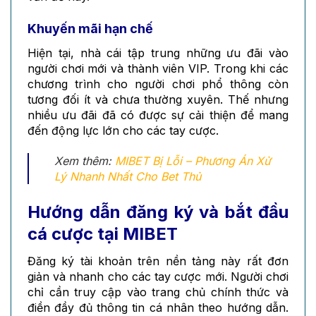
Khuyến mãi hạn chế
Hiện tại, nhà cái tập trung những ưu đãi vào
người chơi mới và thành viên VIP. Trong khi các
chương trình cho người chơi phổ thông còn
tương đối ít và chưa thường xuyên. Thế nhưng
nhiều ưu đãi đã có được sự cải thiện để mang
đến động lực lớn cho các tay cược.
Xem thêm:
MIBET Bị Lỗi – Phương Án Xử
Lý Nhanh Nhất Cho Bet Thủ
Hướng dẫn đăng ký và bắt đầu
cá cược tại MIBET
Đăng ký tài khoản trên nền tảng này rất đơn
giản và nhanh cho các tay cược mới. Người chơi
chỉ cần truy cập vào trang chủ chính thức và
điền đầy đủ thông tin cá nhân theo hướng dẫn.