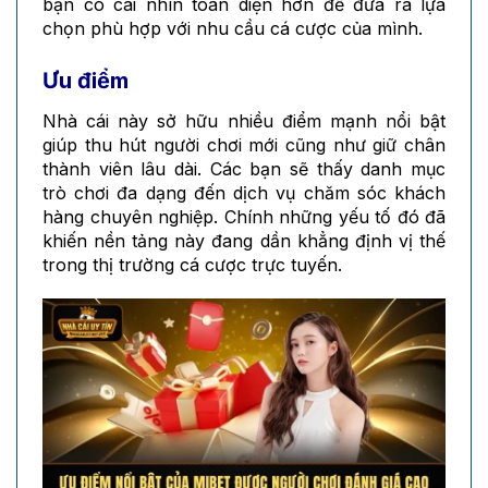
bạn có cái nhìn toàn diện hơn để đưa ra lựa
chọn phù hợp với nhu cầu cá cược của mình.
Ưu điểm
Nhà cái này sở hữu nhiều điểm mạnh nổi bật
giúp thu hút người chơi mới cũng như giữ chân
thành viên lâu dài. Các bạn sẽ thấy danh mục
trò chơi đa dạng đến dịch vụ chăm sóc khách
hàng chuyên nghiệp. Chính những yếu tố đó đã
khiến nền tảng này đang dần khẳng định vị thế
trong thị trường cá cược trực tuyến.