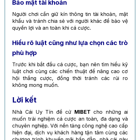
Bảo mật tài khoản
Người chơi cần giữ kín thông tin tài khoản, mật
khẩu và tránh chia sẻ với người khác để bảo vệ
quyền lợi và an toàn khi cá cược.
Hiểu rõ luật cũng như lựa chọn các trò
phù hợp
Trước khi bắt đầu cá cược, bạn nên tìm hiểu kỹ
luật chơi cùng các chiến thuật để nâng cao cơ
hội thắng cược, đồng thời tránh các rủi ro
không mong muốn.
Lời kết
Nhà Cái Uy Tín đề cử
MIBET
cho những ai
muốn trải nghiệm cá cược an toàn, đa dạng và
chuyên nghiệp. Với nền tảng công nghệ cao cấp
hiện đại, dịch vụ khách hàng tận tâm cùng các
chương trình khuyến mãi hấp dẫn, nhà cái này