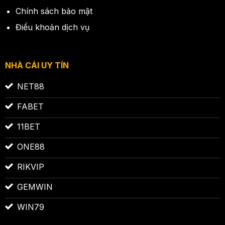
Chính sách bảo mật
Điều khoản dịch vụ
NHÀ CÁI UY TÍN
NET88
FABET
11BET
ONE88
RIKVIP
GEMWIN
WIN79