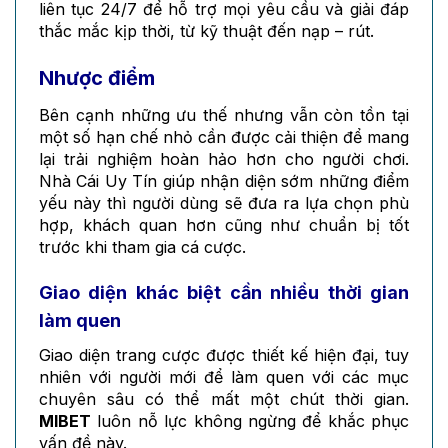
liên tục 24/7 để hỗ trợ mọi yêu cầu và giải đáp
thắc mắc kịp thời, từ kỹ thuật đến nạp – rút.
Nhược điểm
Bên cạnh những ưu thế nhưng vẫn còn tồn tại
một số hạn chế nhỏ cần được cải thiện để mang
lại trải nghiệm hoàn hảo hơn cho người chơi.
Nhà Cái Uy Tín giúp nhận diện sớm những điểm
yếu này thì người dùng sẽ đưa ra lựa chọn phù
hợp, khách quan hơn cũng như chuẩn bị tốt
trước khi tham gia cá cược.
Giao diện khác biệt cần nhiều thời gian
làm quen
Giao diện trang cược được thiết kế hiện đại, tuy
nhiên với người mới để làm quen với các mục
chuyên sâu có thể mất một chút thời gian.
MIBET
luôn nỗ lực không ngừng để khắc phục
vấn đề này.