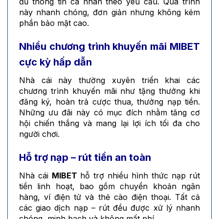
đủ thông tin cá nhân theo yêu cầu. Quá trình
này nhanh chóng, đơn giản nhưng không kém
phần bảo mật cao.
Nhiều chương trình khuyến mãi MIBET
cực kỳ hấp dẫn
Nhà cái này thường xuyên triển khai các
chương trình khuyến mãi như tặng thưởng khi
đăng ký, hoàn trả cược thua, thưởng nạp tiền.
Những ưu đãi này có mục đích nhằm tăng cơ
hội chiến thắng và mang lại lợi ích tối đa cho
người chơi.
Hỗ trợ nạp – rút tiền an toàn
Nhà cái
MIBET
hỗ trợ nhiều hình thức nạp rút
tiền linh hoạt, bao gồm chuyển khoản ngân
hàng, ví điện tử và thẻ cào điện thoại. Tất cả
các giao dịch nạp – rút đều được xử lý nhanh
chóng, minh bạch và không mất phí.