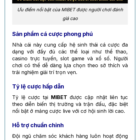
Ưu điểm nổi bật của MIBET được người chơi đánh
giá cao
Sản phẩm cá cược phong phú
Nhà cái này cung cấp hệ sinh thái cá cược đa
dạng với đầy đủ các thể loại như thể thao,
casino trực tuyến, slot game và xổ số. Người
chơi có thể dễ dàng lựa chọn theo sở thích và
trải nghiệm giải trí trọn vẹn.
Tỷ lệ cược hấp dẫn
Tỷ lệ cược tại
MIBET
được cập nhật liên tục
theo diễn biến thị trường và trận đấu, đặc biệt
nổi bật ở mảng cược live với cơ hội sinh lời cao.
Hỗ trợ chuẩn chỉnh
Đội ngũ chăm sóc khách hàng luôn hoạt động