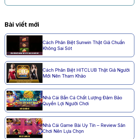
Bài viết mới
Cách Phân Biệt Sunwin Thật Giả Chuẩn
Không Sai Sót
Cách Phân Biệt HITCLUB Thật Giả Người
Mới Nên Tham Khảo
Nhà Cái Bắn Cá Chất Lượng Đảm Bảo
Quyền Lợi Người Chơi
Nhà Cái Game Bài Uy Tín – Review Sân
Chơi Nên Lựa Chọn