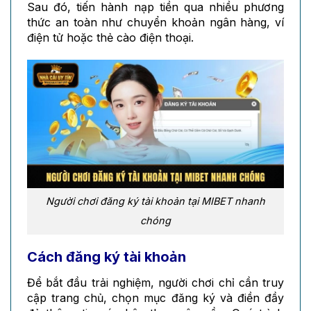
Sau đó, tiến hành nạp tiền qua nhiều phương
thức an toàn như chuyển khoản ngân hàng, ví
điện tử hoặc thẻ cào điện thoại.
Người chơi đăng ký tài khoản tại MIBET nhanh
chóng
Cách đăng ký tài khoản
Để bắt đầu trải nghiệm, người chơi chỉ cần truy
cập trang chủ, chọn mục đăng ký và điền đầy