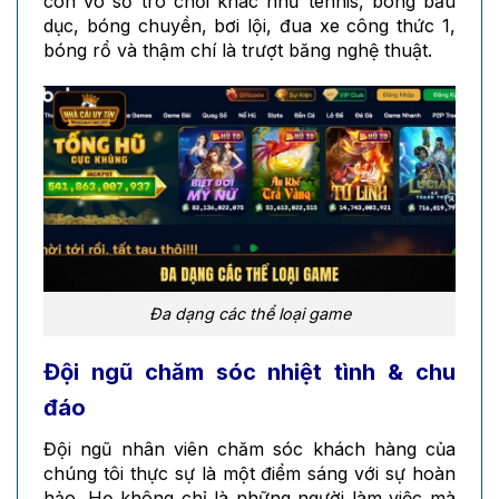
còn vô số trò chơi khác như tennis, bóng bầu
dục, bóng chuyền, bơi lội, đua xe công thức 1,
bóng rổ và thậm chí là trượt băng nghệ thuật.
Đa dạng các thể loại game
Đội ngũ chăm sóc nhiệt tình & chu
đáo
Đội ngũ nhân viên chăm sóc khách hàng của
chúng tôi thực sự là một điểm sáng với sự hoàn
hảo. Họ không chỉ là những người làm việc mà