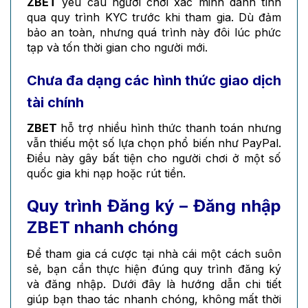
ZBET
yêu cầu người chơi xác minh danh tính
qua quy trình KYC trước khi tham gia. Dù đảm
bảo an toàn, nhưng quá trình này đôi lúc phức
tạp và tốn thời gian cho người mới.
Chưa đa dạng các hình thức giao dịch
tài chính
ZBET
hỗ trợ nhiều hình thức thanh toán nhưng
vẫn thiếu một số lựa chọn phổ biến như PayPal.
Điều này gây bất tiện cho người chơi ở một số
quốc gia khi nạp hoặc rút tiền.
Quy trình Đăng ký – Đăng nhập
ZBET nhanh chóng
Để tham gia cá cược tại nhà cái một cách suôn
sẻ, bạn cần thực hiện đúng quy trình đăng ký
và đăng nhập. Dưới đây là hướng dẫn chi tiết
giúp bạn thao tác nhanh chóng, không mất thời