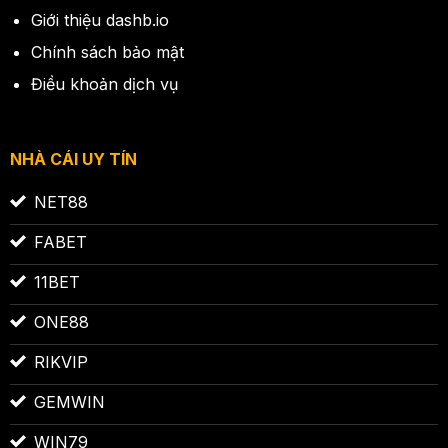
Giới thiệu dashb.io
Chính sách bảo mật
Điều khoản dịch vụ
NHÀ CÁI UY TÍN
NET88
FABET
11BET
ONE88
RIKVIP
GEMWIN
WIN79