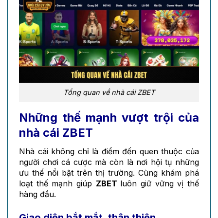
Tổng quan về nhà cái ZBET
Những thế mạnh vượt trội của
nhà cái ZBET
Nhà cái không chỉ là điểm đến quen thuộc của
người chơi cá cược mà còn là nơi hội tụ những
ưu thế nổi bật trên thị trường. Cùng khám phá
loạt thế mạnh giúp
ZBET
luôn giữ vững vị thế
hàng đầu.
Giao diện bắt mắt, thân thiện