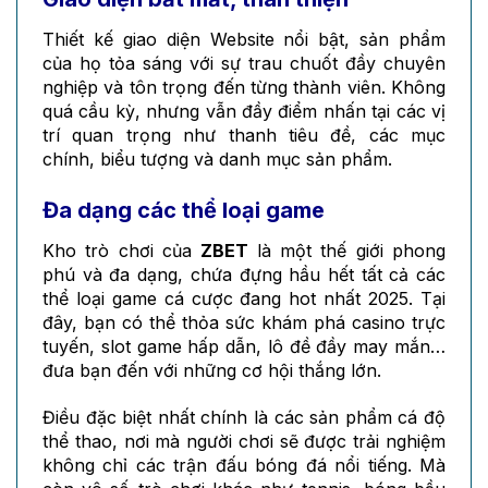
Thiết kế giao diện Website nổi bật, sản phẩm
của họ tỏa sáng với sự trau chuốt đầy chuyên
nghiệp và tôn trọng đến từng thành viên. Không
quá cầu kỳ, nhưng vẫn đầy điểm nhấn tại các vị
trí quan trọng như thanh tiêu đề, các mục
chính, biểu tượng và danh mục sản phẩm.
Đa dạng các thể loại game
Kho trò chơi của
ZBET
là một thế giới phong
phú và đa dạng, chứa đựng hầu hết tất cả các
thể loại game cá cược đang hot nhất 2025. Tại
đây, bạn có thể thỏa sức khám phá casino trực
tuyến, slot game hấp dẫn, lô đề đầy may mắn…
đưa bạn đến với những cơ hội thắng lớn.
Điều đặc biệt nhất chính là các sản phẩm cá độ
thể thao, nơi mà người chơi sẽ được trải nghiệm
không chỉ các trận đấu bóng đá nổi tiếng. Mà