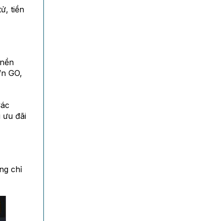
ử, tiền
 nền
’n GO,
Các
 ưu đãi
ng chỉ