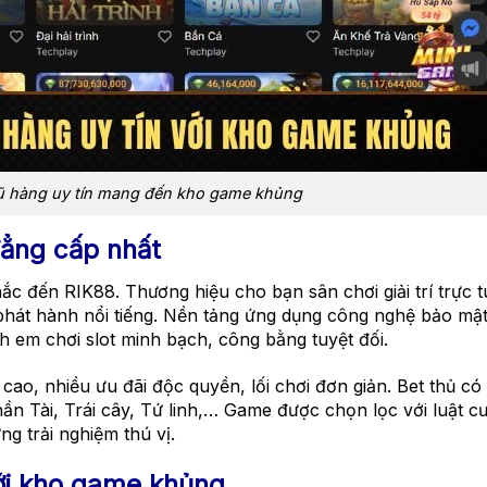
ũ hàng uy tín mang đến kho game khủng
đẳng cấp nhất
hắc đến RIK88. Thương hiệu cho bạn sân chơi giải trí trực 
át hành nổi tiếng. Nền tảng ứng dụng công nghệ bảo mật 
h em chơi slot minh bạch, công bằng tuyệt đối.
cao, nhiều ưu đãi độc quyền, lối chơi đơn giản. Bet thủ có 
hần Tài, Trái cây, Tứ linh,… Game được chọn lọc với luật c
g trải nghiệm thú vị.
ới kho game khủng