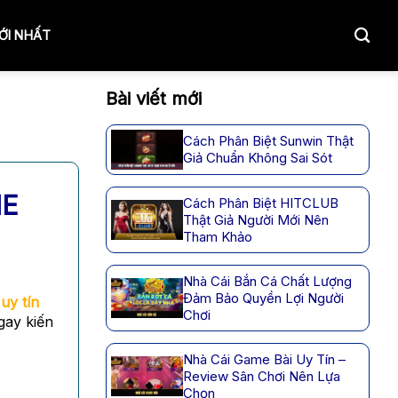
ỚI NHẤT
Bài viết mới
Cách Phân Biệt Sunwin Thật
Giả Chuẩn Không Sai Sót
ME
Cách Phân Biệt HITCLUB
Thật Giả Người Mới Nên
Tham Khảo
Nhà Cái Bắn Cá Chất Lượng
Đảm Bảo Quyền Lợi Người
uy tín
Chơi
gay kiến
Nhà Cái Game Bài Uy Tín –
Review Sân Chơi Nên Lựa
Chọn