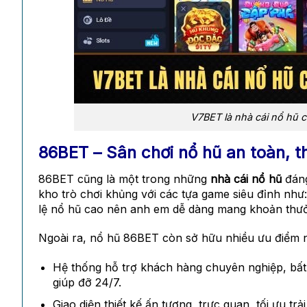
V7BET là nhà cái nổ hũ 
86BET – Sân chơi nổ hũ an toàn, 
86BET cũng là một trong những
nhà cái nổ hũ
đáng
kho trò chơi khủng với các tựa game siêu đỉnh như
lệ nổ hũ cao nên anh em dễ dàng mang khoản thưởn
Ngoài ra, nổ hũ 86BET còn sở hữu nhiều ưu điểm n
Hệ thống hỗ trợ khách hàng chuyên nghiệp, bất
giúp đỡ 24/7.
Giao diện thiết kế ấn tượng, trực quan, tối ưu trả