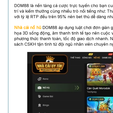
DOM88 là nền tảng cá cược trực tuyến cho bạn cuộc
trí và kiếm thưởng cùng nhiều trò nổi tiếng như: 
với tỷ lệ RTP đều trên 95% nên bet thủ dễ dàng nh
Nhà cái nổ hũ
DOM88 áp dụng luật chơi đơn giản 
họa 3D sống động, âm thanh tinh tế tạo nên cuộc vui
phương thức thanh toán, tốc độ giao dịch nhanh.
sách CSKH tận tình từ đội ngũ nhân viên chuyên n