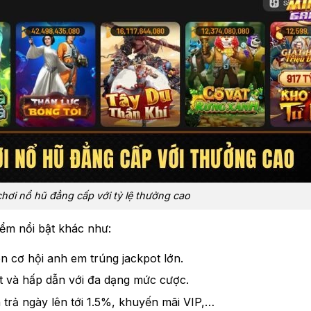
ơi nổ hũ đẳng cấp với tỷ lệ thưởng cao
ểm nổi bật khác như:
 cơ hội anh em trúng jackpot lớn.
ật và hấp dẫn với đa dạng mức cược.
 trả ngày lên tới 1.5%, khuyến mãi VIP,…