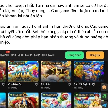
 chơi tuyệt nhất. Tại nhà cái này, anh em sẽ có cơ hội đư
Thần tài, Ai cập, Thủy cung,… Các game đều được chọn lọc 
ận khoản lợi nhuận lớn.
giúp anh em quay hũ nhanh, nhận thưởng khủng. Các game
 tuyệt vời nhất. Bet thủ trúng jackpot có thể rút tiền qua 
 Nhà cái cũng cho phép bạn nhận thưởng và được hưởng ch
ghiệp.