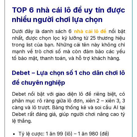
TOP 6 nhà cái lô đề uy tín được
nhiều người chơi lựa chọn
Dưới đây là danh sách 6
nhà cái lô đề
nổi bật
nhất, được chọn lọc kỹ lưỡng từ 25 thương hiệu
trong list của bạn. Những cái tên này không chỉ
mạnh về trò chơi số mà còn đảm bảo các yếu
tố bảo mật, thanh toán, và hỗ trợ khách hàng.
Debet
– Lựa chọn số 1 cho dân chơi lô
đề chuyên nghiệp
Debet nổi bật với giao diện lô đề riêng biệt, có
phân mục rõ ràng giữa lô đơn, xiên 2 – xiên 3, 3
càng và lô trượt. Bảng thống kê và soi cầu AI tại
Debet rất đáng giá, giúp người chơi nâng cao tỷ
lệ thắng.
Tỷ lệ cược: 1 ăn 99 (lô) – 1 ăn 980 (đề)