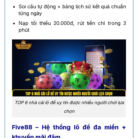
Soi cầu tự động + bảng lịch sử kết quả chuẩn
từng ngày
Nạp tối thiểu 20.000đ, rút tiền chỉ trong 3
phút
TOP 6 nhà cái lô đề uy tín được nhiều người chơi lựa
chọn
Five88
– Hệ thống lô đề đa miền +
khuyến mãi đậm