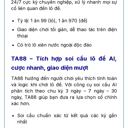
24/7 cực kỳ chuyên nghiệp, xử lý nhanh mọi sự
cố liên quan đến lô đề.
Tỷ lệ: 1 ăn 99 (lô), 1 ăn 970 (đề)
Giao diện chơi tối giản, dễ thao tác trên điện
thoại
Có trò lô xiên nước ngoài độc đáo
TA88
– Tích hợp soi cầu lô đề AI,
cược nhanh, giao diện mượt
TA88 hướng đến người chơi yêu thích tính toán
và logic khi chơi lô đề. Với công cụ soi cầu AI
phân tích theo chu kỳ 3 ngày – 7 ngày – 30
ngày, TA88 giúp bạn đưa ra lựa chọn số chính
xác hơn.
Soi cầu chuẩn xác từ kết quả các kỳ gần
nhất