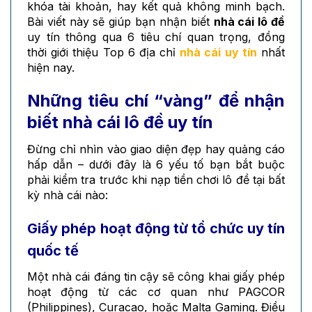
khóa tài khoản, hay kết quả không minh bạch.
Bài viết này sẽ giúp bạn nhận biết
nhà cái lô đề
uy tín thông qua 6 tiêu chí quan trọng, đồng
thời giới thiệu Top 6 địa chỉ
nhà cái uy tín
nhất
hiện nay.
Những tiêu chí “vàng” để nhận
biết nhà cái lô đề uy tín
Đừng chỉ nhìn vào giao diện đẹp hay quảng cáo
hấp dẫn – dưới đây là 6 yếu tố bạn bắt buộc
phải kiểm tra trước khi nạp tiền chơi lô đề tại bất
kỳ nhà cái nào:
Giấy phép hoạt động từ tổ chức uy tín
quốc tế
Một nhà cái đáng tin cậy sẽ công khai giấy phép
hoạt động từ các cơ quan như PAGCOR
(Philippines), Curacao, hoặc Malta Gaming. Điều