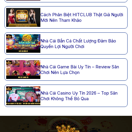
Cách Phân Biệt HITCLUB Thật Giả Người
Mới Nên Tham Khảo
Nhà Cái Bắn Cá Chất Lượng Đảm Bảo
Quyền Lợi Người Chơi
Nhà Cái Game Bài Uy Tín – Review Sân
Chơi Nên Lựa Chọn
Nhà Cái Casino Uy Tín 2026 – Top Sân
Chơi Không Thể Bỏ Qua