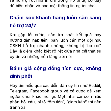
sẽ hỗ trợ rút nhanh chỉ trong 1-5 phút, có đầy
đủ biên nhận và bảo mật thông tin người chơi.
Chăm sóc khách hàng luôn sẵn sàng
hỗ trợ 24/7
Khi gặp lỗi cược, cần tra soát kết quả hay
hướng dẫn nạp tiền, bạn luôn cần một đội ngũ
CSKH hỗ trợ nhanh chóng, không bị “bỏ rơi”.
Đây là điểm khác biệt rõ rệt giữa nhà cái thật sự
uy tín và những nền tảng trôi nổi.
Đánh giá cộng đồng tích cực, không
dính phốt
Hãy tìm hiểu qua các diễn đàn uy tín như Reddit,
Telegram, Facebook group về cá cược để xem
người chơi khác nói gì. Một nhà cái có nhiều
phản hồi xấu, bị tố “ôm tiền”, “giam kèo” thì nên
tránh xa.