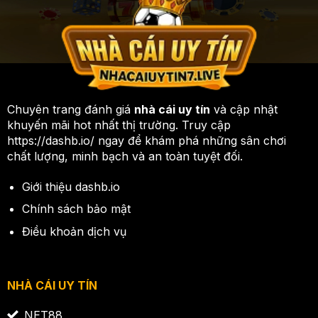
Chuyên trang đánh giá
nhà cái uy tín
và cập nhật
khuyến mãi hot nhất thị trường. Truy cập
https://dashb.io/
ngay để khám phá những sân chơi
chất lượng, minh bạch và an toàn tuyệt đối.
Giới thiệu dashb.io
Chính sách bảo mật
Điều khoản dịch vụ
NHÀ CÁI UY TÍN
NET88