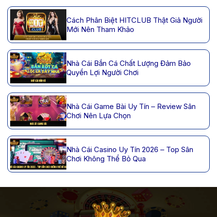
Cách Phân Biệt HITCLUB Thật Giả Người
Mới Nên Tham Khảo
Nhà Cái Bắn Cá Chất Lượng Đảm Bảo
Quyền Lợi Người Chơi
Nhà Cái Game Bài Uy Tín – Review Sân
Chơi Nên Lựa Chọn
Nhà Cái Casino Uy Tín 2026 – Top Sân
Chơi Không Thể Bỏ Qua