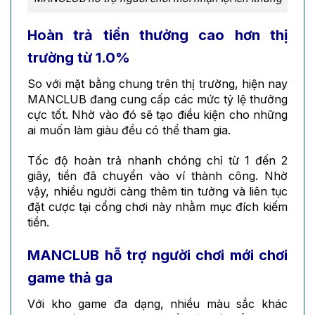
Hoàn trả tiền thưởng cao hơn thị
trường từ 1.0%
So với mặt bằng chung trên thị trường, hiện nay
MANCLUB đang cung cấp các mức tỷ lệ thưởng
cực tốt. Nhờ vào đó sẽ tạo điều kiện cho những
ai muốn làm giàu đều có thể tham gia.
Tốc độ hoàn trả nhanh chóng chỉ từ 1 đến 2
giây, tiền đã chuyển vào ví thành công. Nhờ
vậy, nhiều người càng thêm tin tưởng và liên tục
đặt cược tại cổng chơi này nhằm mục đích kiếm
tiền.
MANCLUB hỗ trợ người chơi mới chơi
game thả ga
Với kho game đa dạng, nhiều màu sắc khác