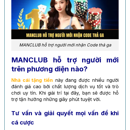
MANCLUB hỗ trợ người mới nhận Code thả ga
MANCLUB hỗ trợ người mới
trên phương diện nào?
Nhà cái tặng tiền
này đang được nhiều người
đánh giá cao bởi chất lượng dịch vụ tốt và trò
chơi uy tín. Khi giải trí tại đây, bạn sẽ được hỗ
trợ tận hưởng những giây phút tuyệt vời.
Tư vấn và giải quyết mọi vấn đề khi
cá cược