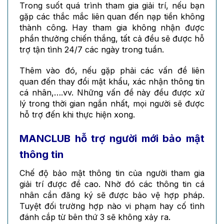
Trong suốt quá trình tham gia giải trí, nếu bạn
gặp các thắc mắc liên quan đến nạp tiền không
thành công. Hay tham gia không nhận được
phần thưởng chiến thắng, tất cả đều sẽ được hỗ
trợ tận tình 24/7 các ngày trong tuần.
Thêm vào đó, nếu gặp phải các vấn đề liên
quan đến thay đổi mật khẩu, xác nhận thông tin
cá nhân,….vv. Những vấn đề này đều được xử
lý trong thời gian ngắn nhất, mọi người sẽ được
hỗ trợ đến khi thực hiện xong.
MANCLUB hỗ trợ người mới bảo mật
thông tin
Chế độ bảo mật thông tin của người tham gia
giải trí được đề cao. Nhờ đó các thông tin cá
nhân cần đăng ký sẽ được bảo vệ hợp pháp.
Tuyệt đối trường hợp nào vi phạm hay cố tình
đánh cắp từ bên thứ 3 sẽ không xảy ra.