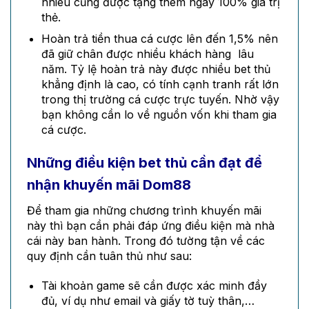
nhiêu cũng được tặng thêm ngay 100% giá trị
thẻ.
Hoàn trả tiền thua cá cược lên đến 1,5% nên
đã giữ chân được nhiều khách hàng lâu
năm. Tỷ lệ hoàn trả này được nhiều bet thủ
khẳng định là cao, có tính cạnh tranh rất lớn
trong thị trường cá cược trực tuyến. Nhờ vậy
bạn không cần lo về nguồn vốn khi tham gia
cá cược.
Những điều kiện bet thủ cần đạt để
nhận khuyến mãi Dom88
Để tham gia những chương trình khuyến mãi
này thì bạn cần phải đáp ứng điều kiện mà nhà
cái này ban hành. Trong đó tường tận về các
quy định cần tuân thủ như sau:
Tài khoản game sẽ cần được xác minh đầy
đủ, ví dụ như email và giấy tờ tuỳ thân,…