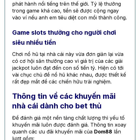
phát hành nổi tiếng trên thế giới. Tỷ lệ thưởng
trong game khá cao, tiền sẽ được cộng ngay
vào ví nếu anh em tiêu diệt con mồi thành công.
Game slots thưởng cho người chơi
siêu nhiều tiền
Chơi nổ hũ tại nhà cái này vừa đơn giản lại vừa
có cơ hội săn thưởng cao vì giá trị của các giải
jackpot luôn đạt đến con số tiền tỷ. Hiện có tới
vài chục chủ đề nổ hũ khác nhau, được thiết kế
rất đẹp mắt để các chiến hữu trải nghiệm.
Thông tin về các khuyến mãi
nhà cái dành cho bet thủ
Để đánh giá một nền tảng chất lượng thì yếu tố
khuyến mãi luôn được đánh giá. Thông tin xoay
quanh các ưu đãi khuyến mãi của
Dom88
lần
lượt gồm: