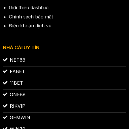
Giới thiệu dashb.io
Chính sách bảo mật
Điều khoản dịch vụ
NHÀ CÁI UY TÍN
NET88
FABET
11BET
ONE88
RIKVIP
GEMWIN
WIN79