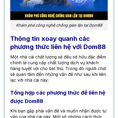
Khám phá công nghệ chống gian lận tại Dom88
Thông tin xoay quanh các
phương thức liên hệ với Dom88
Một nhà cái chất lượng sẽ đều sở hữu đặc điểm
chính là cung cấp chất lượng dịch vụ khách
hàng tuyệt vời cho bet thủ. Trong đó người chơi
sẽ quan tâm đến những vấn đề như sau khi liên
lạc với nhà cái này:
Tổng hợp các phương thức để liên hệ
được Dom88
Khi bạn gặp phải vấn đề và muốn nhận được tư
vấn của nhà cái này. Một số những cách thức