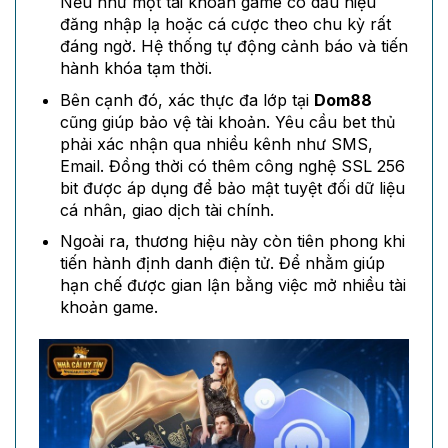
Nếu như một tài khoản game có dấu hiệu
đăng nhập lạ hoặc cá cược theo chu kỳ rất
đáng ngờ. Hệ thống tự động cảnh báo và tiến
hành khóa tạm thời.
Bên cạnh đó, xác thực đa lớp tại
Dom88
cũng giúp bảo vệ tài khoản. Yêu cầu bet thủ
phải xác nhận qua nhiều kênh như SMS,
Email. Đồng thời có thêm công nghệ SSL 256
bit được áp dụng để bảo mật tuyệt đối dữ liệu
cá nhân, giao dịch tài chính.
Ngoài ra, thương hiệu này còn tiên phong khi
tiến hành định danh điện tử. Để nhằm giúp
hạn chế được gian lận bằng việc mở nhiều tài
khoản game.