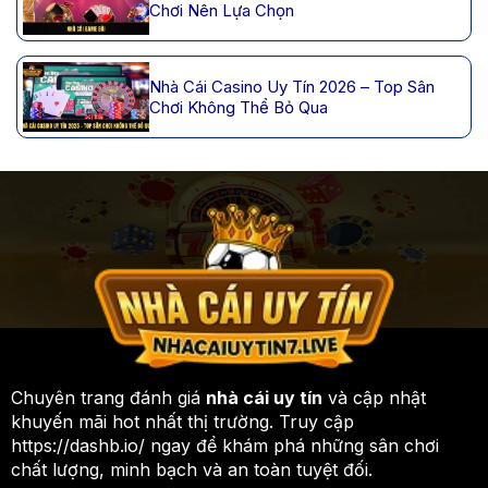
Chơi Nên Lựa Chọn
Nhà Cái Casino Uy Tín 2026 – Top Sân
Chơi Không Thể Bỏ Qua
Chuyên trang đánh giá
nhà cái uy tín
và cập nhật
khuyến mãi hot nhất thị trường. Truy cập
https://dashb.io/
ngay để khám phá những sân chơi
chất lượng, minh bạch và an toàn tuyệt đối.