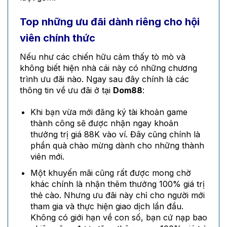
Top những ưu đãi dành riêng cho hội
viên chính thức
Nếu như các chiến hữu cảm thấy tò mò và
không biết hiện nhà cái này có những chương
trình ưu đãi nào. Ngay sau đây chính là các
thông tin về ưu đãi ở tại
Dom88
:
Khi bạn vừa mới đăng ký tài khoản game
thành công sẽ được nhận ngay khoản
thưởng trị giá 88K vào ví. Đây cũng chính là
phần quà chào mừng dành cho những thành
viên mới.
Một khuyến mãi cũng rất được mong chờ
khác chính là nhận thêm thưởng 100% giá trị
thẻ cào. Nhưng ưu đãi này chỉ cho người mới
tham gia và thực hiện giao dịch lần đầu.
Không có giới hạn về con số, bạn cứ nạp bao