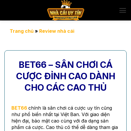
Bỏ
qua
nội
dung
Trang chủ
»
Review nhà cái
BET66 – SÂN CHƠI CÁ
CƯỢC ĐỈNH CAO DÀNH
CHO CÁC CAO THỦ
BET66
chính là sân chơi cá cược uy tín cũng
như phổ biến nhất tại Việt Ban. Với giao diện
hiện đại, bảo mật cao cùng với đa dạng sản
phẩm cá cược. Cao thủ có thể dễ dàng tham gia