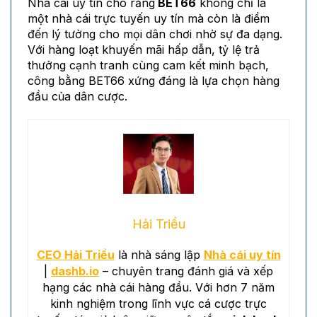
Nhà cái uy tín
cho rằng
BET66
không chỉ là
một nhà cái trực tuyến uy tín mà còn là điểm
đến lý tưởng cho mọi dân chơi nhờ sự đa dạng.
Với hàng loạt khuyến mãi hấp dẫn, tỷ lệ trả
thưởng cạnh tranh cùng cam kết minh bạch,
công bằng BET66 xứng đáng là lựa chọn hàng
đầu của dân cược.
Hải Triều
CEO Hải Triều
là nhà sáng lập
Nhà cái uy tín
|
dashb.io
– chuyên trang đánh giá và xếp
hạng các nhà cái hàng đầu. Với hơn 7 năm
kinh nghiệm trong lĩnh vực cá cược trực