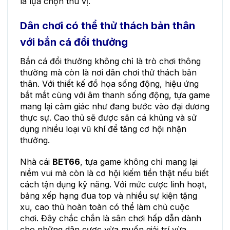
là lựa chọn thú vị.
Dân chơi có thể thử thách bản thân
với bắn cá đổi thưởng
Bắn cá đổi thưởng không chỉ là trò chơi thông
thường mà còn là nơi dân chơi thử thách bản
thân. Với thiết kế đồ họa sống động, hiệu ứng
bắt mắt cùng với âm thanh sống động, tựa game
mang lại cảm giác như đang bước vào đại dương
thực sự. Cao thủ sẽ được săn cá khủng và sử
dụng nhiều loại vũ khí để tăng cơ hội nhận
thưởng.
Nhà cái
BET66
, tựa game không chỉ mang lại
niềm vui mà còn là cơ hội kiếm tiền thật nếu biết
cách tận dụng kỹ năng. Với mức cược linh hoạt,
bảng xếp hạng đua top và nhiều sự kiện tặng
xu, cao thủ hoàn toàn có thể làm chủ cuộc
chơi. Đây chắc chắn là sân chơi hấp dẫn dành
cho những dân cược vừa muốn giải trí vừa