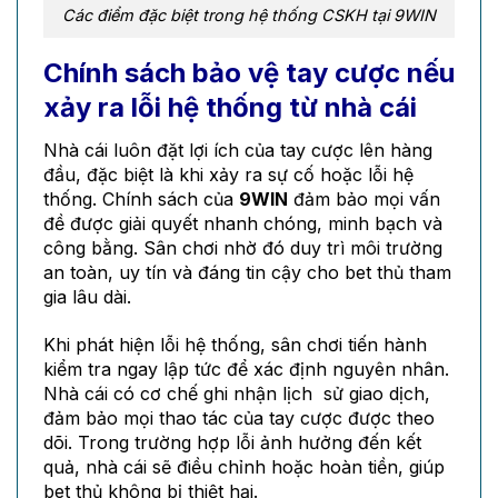
Các điểm đặc biệt trong hệ thống CSKH tại 9WIN
Chính sách bảo vệ tay cược nếu
xảy ra lỗi hệ thống từ nhà cái
Nhà cái luôn đặt lợi ích của tay cược lên hàng
đầu, đặc biệt là khi xảy ra sự cố hoặc lỗi hệ
thống. Chính sách của
9WIN
đảm bảo mọi vấn
đề được giải quyết nhanh chóng, minh bạch và
công bằng. Sân chơi nhờ đó duy trì môi trường
an toàn, uy tín và đáng tin cậy cho bet thủ tham
gia lâu dài.
Khi phát hiện lỗi hệ thống, sân chơi tiến hành
kiểm tra ngay lập tức để xác định nguyên nhân.
Nhà cái có cơ chế ghi nhận lịch sử giao dịch,
đảm bảo mọi thao tác của tay cược được theo
dõi. Trong trường hợp lỗi ảnh hưởng đến kết
quả, nhà cái sẽ điều chỉnh hoặc hoàn tiền, giúp
bet thủ không bị thiệt hại.