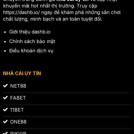
khuyến mãi hot nhất thị trường. Truy cập
https://dashb.io/
ngay để khám phá những sân chơi
chất lượng, minh bạch và an toàn tuyệt đối.
Giới thiệu dashb.io
Chính sách bảo mật
Điều khoản dịch vụ
NHÀ CÁI UY TÍN
NET88
FABET
11BET
ONE88
RIKVIP