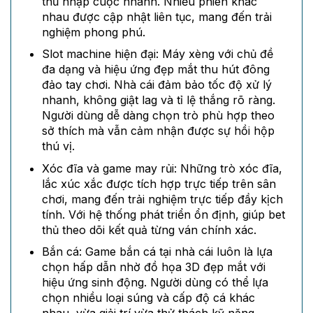
thủ nhập cuộc nhanh. Nhiều phiên khác
nhau được cập nhật liên tục, mang đến trải
nghiệm phong phú.
Slot machine hiện đại: Máy xèng với chủ đề
đa dạng và hiệu ứng đẹp mắt thu hút đông
đảo tay chơi. Nhà cái đảm bảo tốc độ xử lý
nhanh, không giật lag và tỉ lệ thắng rõ ràng.
Người dùng dễ dàng chọn trò phù hợp theo
sở thích mà vẫn cảm nhận được sự hồi hộp
thú vị.
Xóc đĩa và game may rủi: Những trò xóc đĩa,
lắc xúc xắc được tích hợp trực tiếp trên sân
chơi, mang đến trải nghiệm trực tiếp đầy kịch
tính. Với hệ thống phát triển ổn định, giúp bet
thủ theo dõi kết quả từng ván chính xác.
Bắn cá: Game bắn cá tại nhà cái luôn là lựa
chọn hấp dẫn nhờ đồ họa 3D đẹp mắt với
hiệu ứng sinh động. Người dùng có thể lựa
chọn nhiều loại súng và cấp độ cá khác